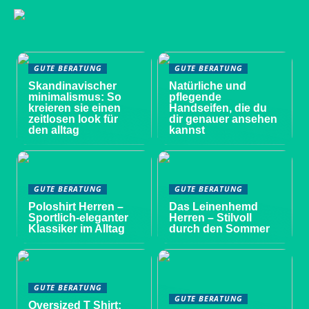
GUTE BERATUNG
GUTE BERATUNG
Skandinavischer
Natürliche und
minimalismus: So
pflegende
kreieren sie einen
Handseifen, die du
zeitlosen look für
dir genauer ansehen
den alltag
kannst
GUTE BERATUNG
GUTE BERATUNG
Poloshirt Herren –
Das Leinenhemd
Sportlich-eleganter
Herren – Stilvoll
Klassiker im Alltag
durch den Sommer
GUTE BERATUNG
GUTE BERATUNG
Oversized T Shirt: