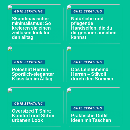
GUTE BERATUNG
GUTE BERATUNG
Skandinavischer
Natürliche und
minimalismus: So
pflegende
kreieren sie einen
Handseifen, die du
zeitlosen look für
dir genauer ansehen
den alltag
kannst
GUTE BERATUNG
GUTE BERATUNG
Poloshirt Herren –
Das Leinenhemd
Sportlich-eleganter
Herren – Stilvoll
Klassiker im Alltag
durch den Sommer
GUTE BERATUNG
GUTE BERATUNG
Oversized T Shirt:
Komfort und Stil im
Praktische Outfit-
urbanen Look
Ideen mit Taschen