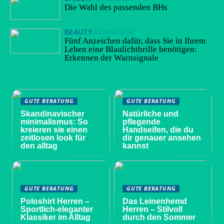
Die Wahl des passenden BHs
BEAUTY
02/04/2024
Fünf Anzeichen dafür, dass Sie in Ihrem
Leben eine Blaulichtbrille benötigen:
Erkennen der Warnsignale
GUTE BERATUNG
GUTE BERATUNG
Skandinavischer
Natürliche und
minimalismus: So
pflegende
kreieren sie einen
Handseifen, die du
zeitlosen look für
dir genauer ansehen
den alltag
kannst
GUTE BERATUNG
GUTE BERATUNG
Poloshirt Herren –
Das Leinenhemd
Sportlich-eleganter
Herren – Stilvoll
Klassiker im Alltag
durch den Sommer