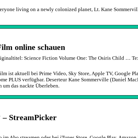
eryone living on a newly colonized planet, Lt. Kane Sommervil
ilm online schauen
iginaltitel: Science Fiction Volume One: The Osiris Child … Te
ilm ist aktuell bei Prime Video, Sky Store, Apple TV, Google Pla
 PLUS verfügbar. Deserteur Kane Sommerville (Daniel Mac
n um das nackte Überleben.
? – StreamPicker
o im Abo streamen oder bei iTunes Store, Google Play, Amazon