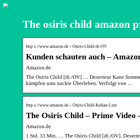
The osiris child amazon 
http s://www.amazon.de › Osiris-Child-dt-OV
Kunden schauten auch – Amazo
Amazon.de
The Osiris Child [dt./OV] … Deserteur Kane Somme
kämpfen ums nackte Überleben. Verfolgt von …
http s://www.amazon.de › Osiris-Child-Kellan-Lutz
The Osiris Child – Prime Video
Amazon.de
1 Std. 33 Min. … The Osiris Child [dt./OV]. Deser