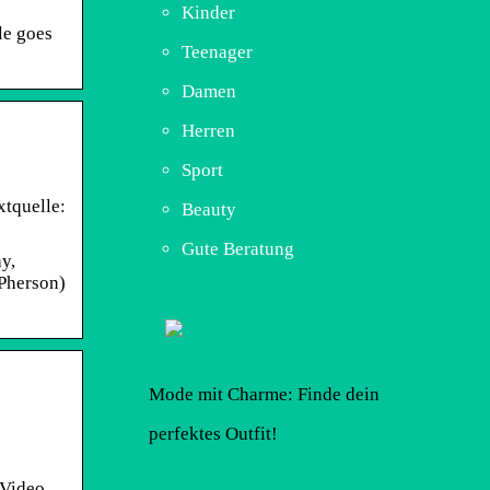
Kinder
le goes
Teenager
Damen
Herren
Sport
xtquelle:
Beauty
Gute Beratung
y,
Pherson)
Mode mit Charme: Finde dein
perfektes Outfit!
 Video