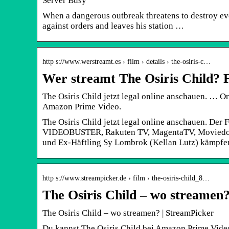
Server Busy
When a dangerous outbreak threatens to destroy ev
against orders and leaves his station …
http s://www.werstreamt.es › film › details › the-osiris-c…
Wer streamt The Osiris Child? F
The Osiris Child jetzt legal online anschauen. … Or
Amazon Prime Video.
The Osiris Child jetzt legal online anschauen. Der F
VIDEOBUSTER, Rakuten TV, MagentaTV, Moviedome
und Ex-Häftling Sy Lombrok (Kellan Lutz) kämpfe
http s://www.streampicker.de › film › the-osiris-child_8…
The Osiris Child – wo streamen
The Osiris Child – wo streamen? | StreamPicker
Du kannst The Osiris Child bei Amazon Prime Vide