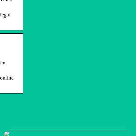
legal
uen
 online