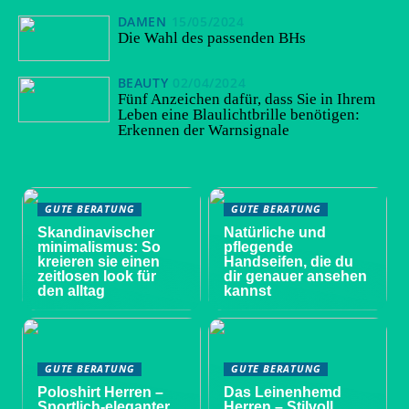
DAMEN
15/05/2024
Die Wahl des passenden BHs
BEAUTY
02/04/2024
Fünf Anzeichen dafür, dass Sie in Ihrem
Leben eine Blaulichtbrille benötigen:
Erkennen der Warnsignale
GUTE BERATUNG
GUTE BERATUNG
Skandinavischer
Natürliche und
minimalismus: So
pflegende
kreieren sie einen
Handseifen, die du
zeitlosen look für
dir genauer ansehen
den alltag
kannst
GUTE BERATUNG
GUTE BERATUNG
Poloshirt Herren –
Das Leinenhemd
Sportlich-eleganter
Herren – Stilvoll