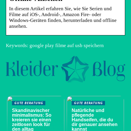
In diesem Artikel erfahren Sie, wie Sie Serien und
Filme auf iOS-, Android-, Amazon Fire- oder
Windows-Geräten finden, herunterladen und offline
ansehen.
Keywords: google play filme auf usb speichern
GUTE BERATUNG
GUTE BERATUNG
Skandinavischer
Natürliche und
minimalismus: So
pflegende
kreieren sie einen
Handseifen, die du
zeitlosen look für
dir genauer ansehen
den alltag
kannst