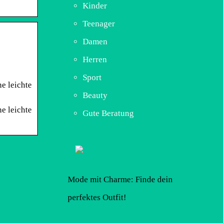
Kinder
Teenager
Damen
Herren
Sport
e leichte
Beauty
e leichte
Gute Beratung
Mode mit Charme: Finde dein
perfektes Outfit!