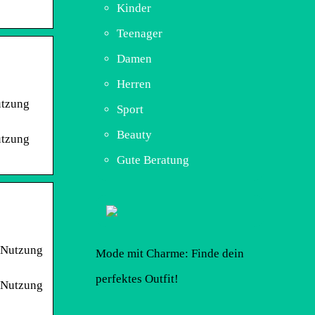
Kinder
Teenager
Damen
Herren
utzung
Sport
Beauty
utzung
Gute Beratung
e Nutzung
Mode mit Charme: Finde dein
perfektes Outfit!
e Nutzung